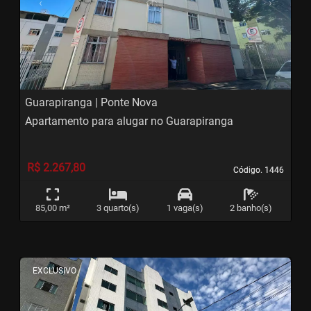
‹
›
Previous
Next
Guarapiranga | Ponte Nova
Apartamento para alugar no Guarapiranga
R$ 2.267,80
Código. 1446
Código. 1446
85,00 m²
3 quarto(s)
1 vaga(s)
2 banho(s)
<
<
<
<
EXCLUSIVO