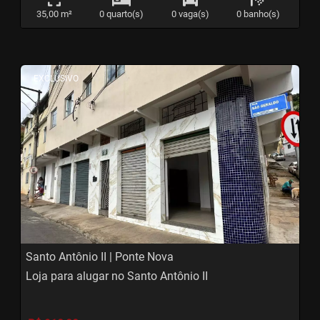
35,00 m²
0 quarto(s)
0 vaga(s)
0 banho(s)
<
<
<
<
EXCLUSIVO
‹
›
Previous
Next
Santo Antônio II | Ponte Nova
Loja para alugar no Santo Antônio II