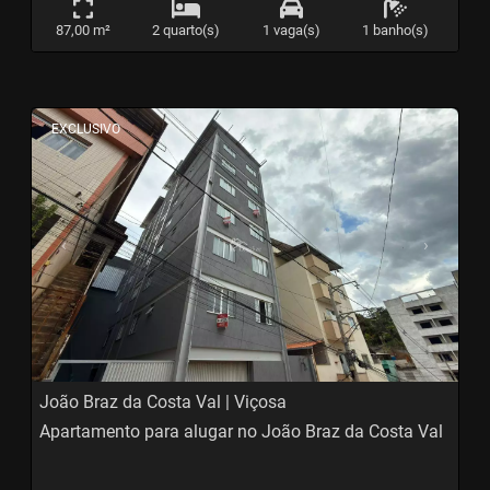
87,00 m²
2 quarto(s)
1 vaga(s)
1 banho(s)
<
<
<
<
EXCLUSIVO
‹
›
Previous
Next
João Braz da Costa Val | Viçosa
Apartamento para alugar no João Braz da Costa Val