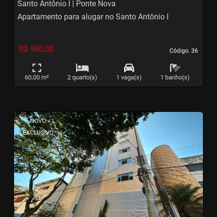
Santo Antônio I | Ponte Nova
Apartamento para alugar no Santo Antônio I
R$ 980,00
Código. 36
Código. 36
60,00 m²
2 quarto(s)
1 vaga(s)
1 banho(s)
<
<
<
<
NOVO
EXCLUSIVO
‹
›
Previous
Next