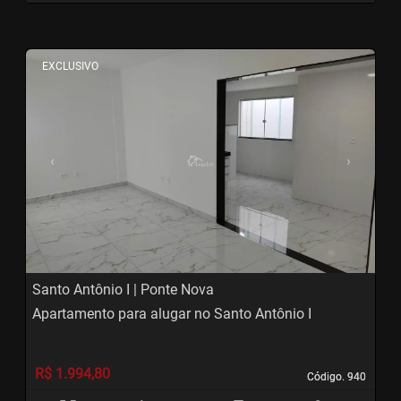
<
<
<
<
EXCLUSIVO
‹
›
Previous
Next
Santo Antônio I | Ponte Nova
Apartamento para alugar no Santo Antônio I
R$ 1.994,80
Código. 940
Código. 940