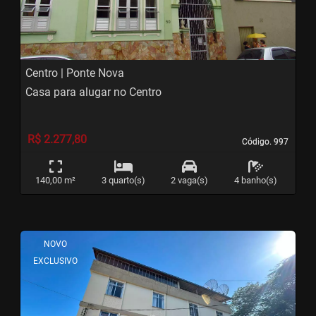
Centro | Ponte Nova
Casa para alugar no Centro
R$ 2.277,80
Código. 997
Código. 997
140,00 m²
3 quarto(s)
2 vaga(s)
4 banho(s)
<
<
<
<
NOVO
EXCLUSIVO