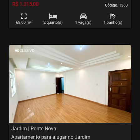
R$ 1.015,00
Código. 1363
Código. 1363
68,00 m²
2 quarto(s)
1 vaga(s)
1 banho(s)
<
<
<
<
EXCLUSIVO
‹
›
Previous
Next
Jardim | Ponte Nova
Apartamento para alugar no Jardim