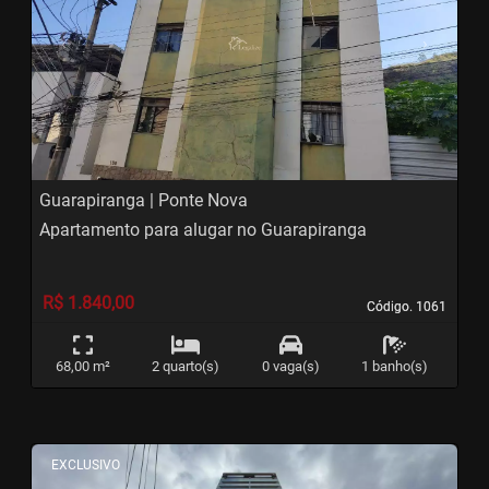
‹
›
Previous
Next
Guarapiranga | Ponte Nova
Apartamento para alugar no Guarapiranga
R$ 1.840,00
Código. 1061
Código. 1061
68,00 m²
2 quarto(s)
0 vaga(s)
1 banho(s)
<
<
<
<
EXCLUSIVO