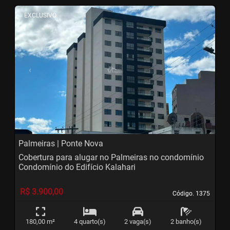
<
<
<
<
EXCLUSIVO
‹
›
Previous
Next
Palmeiras | Ponte Nova
Cobertura para alugar no Palmeiras no condomínio
Condomínio do Edifício Kalahari
R$ 3.900,00
Código. 1375
Código. 1375
180,00 m²
4 quarto(s)
2 vaga(s)
2 banho(s)