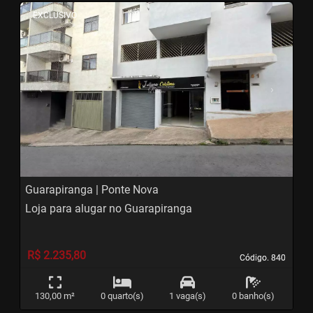
<
<
<
<
EXCLUSIVO
‹
›
Previous
Next
Guarapiranga | Ponte Nova
Loja para alugar no Guarapiranga
R$ 2.235,80
Código. 840
Código. 840
130,00 m²
0 quarto(s)
1 vaga(s)
0 banho(s)