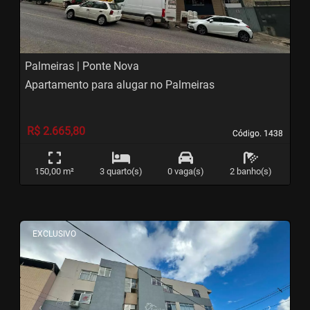
Palmeiras | Ponte Nova
Apartamento para alugar no Palmeiras
R$ 2.665,80
Código. 1438
Código. 1438
150,00 m²
3 quarto(s)
0 vaga(s)
2 banho(s)
<
<
<
<
EXCLUSIVO
‹
›