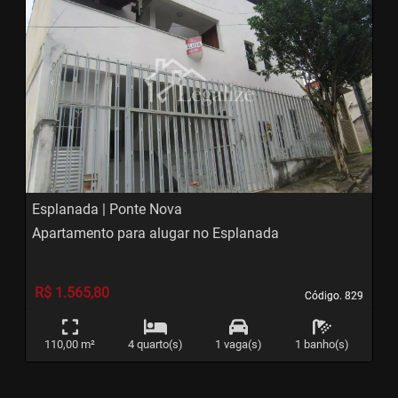
‹
›
Previous
Next
Esplanada | Ponte Nova
Apartamento para alugar no Esplanada
R$ 1.565,80
Código. 829
Código. 829
110,00 m²
4 quarto(s)
1 vaga(s)
1 banho(s)