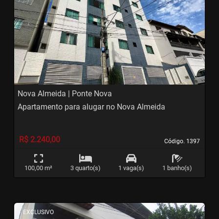
‹
›
Previous
Next
Nova Almeida | Ponte Nova
Apartamento para alugar no Nova Almeida
R$ 2.240,00
Código. 1397
Código. 1397
100,00 m²
3 quarto(s)
1 vaga(s)
1 banho(s)
<
<
<
<
EXCLUSIVO