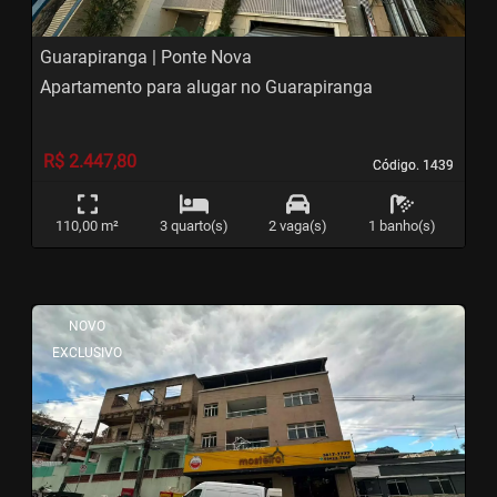
Guarapiranga | Ponte Nova
Apartamento para alugar no Guarapiranga
R$ 2.447,80
Código. 1439
Código. 1439
110,00 m²
3 quarto(s)
2 vaga(s)
1 banho(s)
<
<
<
<
NOVO
EXCLUSIVO
‹
›
Previous
Next