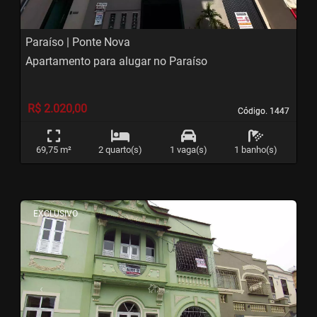
Paraíso | Ponte Nova
Apartamento para alugar no Paraíso
R$ 2.020,00
Código. 1447
Código. 1447
69,75 m²
2 quarto(s)
1 vaga(s)
1 banho(s)
<
<
<
<
EXCLUSIVO
‹
›
Previous
Next