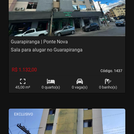
Previous
Next
Guarapiranga | Ponte Nova
Sala para alugar no Guarapiranga
R$ 1.132,00
Código. 1437
Código. 1437
45,00 m²
0 quarto(s)
0 vaga(s)
0 banho(s)
<
<
<
<
EXCLUSIVO