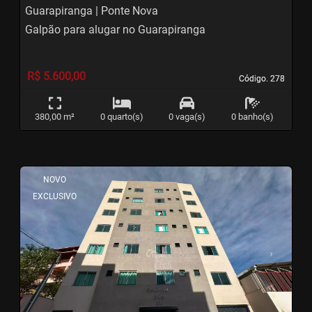
Guarapiranga | Ponte Nova
Galpão para alugar no Guarapiranga
R$ 5.600,00
Código. 278
Código. 278
380,00 m²
0 quarto(s)
0 vaga(s)
0 banho(s)
<
<
<
<
NOVO
EXCLUSIVO
‹
›
Previous
Next