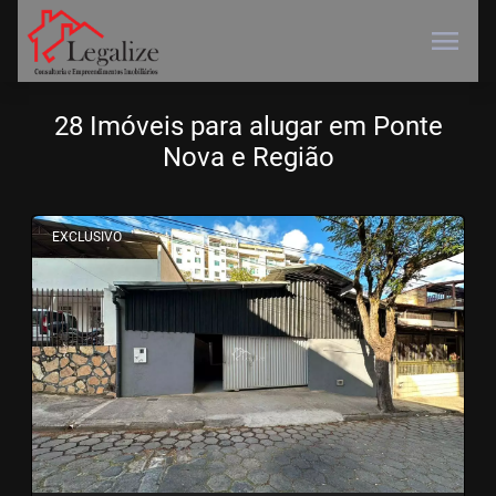
menu
28 Imóveis para alugar em Ponte
Nova e Região
<
<
<
<
EXCLUSIVO
‹
›
Previous
Next