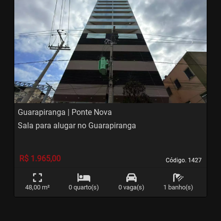
‹
›
Previous
Next
Guarapiranga | Ponte Nova
Sala para alugar no Guarapiranga
R$ 1.965,00
Código. 1427
Código. 1427
48,00 m²
0 quarto(s)
0 vaga(s)
1 banho(s)