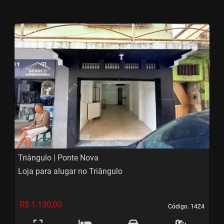
<
<
<
<
EXCLUSIVO
‹
›
Previous
Next
Triângulo | Ponte Nova
Loja para alugar no Triângulo
R$ 1.130,00
Código. 1424
Código. 1424