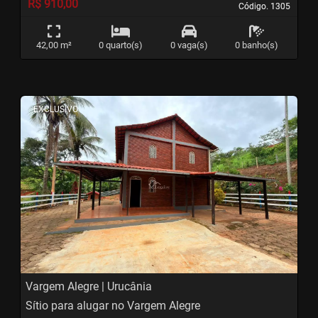
R$ 910,00
Código. 1305
Código. 1305
42,00 m²
0 quarto(s)
0 vaga(s)
0 banho(s)
<
<
<
<
EXCLUSIVO
‹
›
Previous
Next
Vargem Alegre | Urucânia
Sítio para alugar no Vargem Alegre