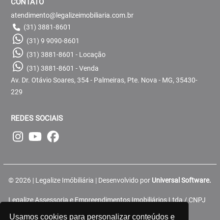
CONTATO
atendimento@legalizeimobiliaria.com.br
(31) 3881-8601
(31) 9 9090-8601
(31) 3881-8601 - Locação
(31) 3881-8601 - Venda
Av. Dr. Otávio Soares, 354 - Palmeiras, Pte. Nova - MG, 35430-
229
REDES SOCIAIS
© 2026 | Legalize Imóbiliária | Desenvolvido por
Universal Software.
Legalize Assessoria e Empreendimentos Imobiliários Ltda / CNPJ
16.685.883/0001-50
Usamos cookies para personalizar conteúdos e