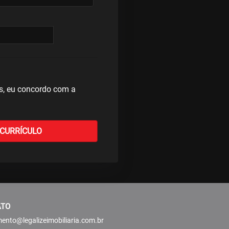
s, eu concordo com a
ENVIAR CURRÍCULO
ATO
ento@legalizeimobiliaria.com.br