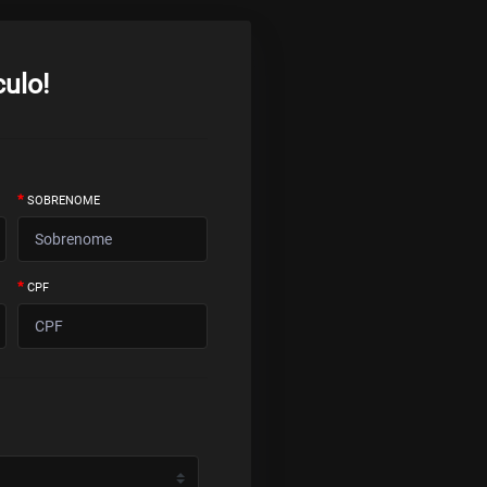
culo!
*
SOBRENOME
*
CPF