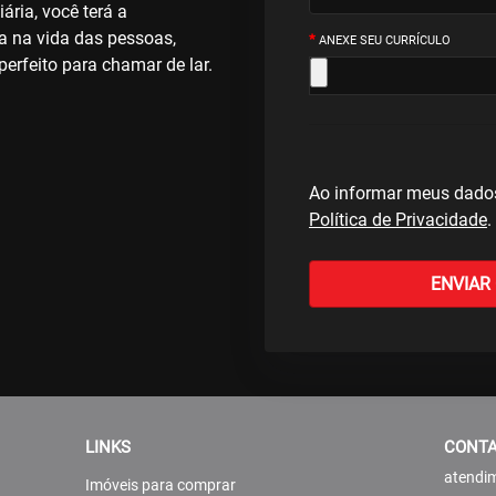
ária, você terá a
a na vida das pessoas,
*
ANEXE SEU CURRÍCULO
perfeito para chamar de lar.
Ao informar meus dado
Política de Privacidade
.
LINKS
CONT
atendim
Imóveis para comprar